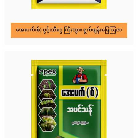
အေးပက်(စ်) ပွင့်၊သီး၊ဥ ကြီးထွား ရွက်ဖျန်းမြေဩဇာ