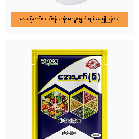
အေ-နိုင်တီး (သီးနှံအစုံအထူးရွက်ဖျန်းမြေဩဇာ)