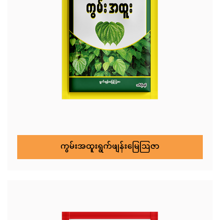
ကွမ်းအထူးရွက်ဖျန်းမြေဩဇာ