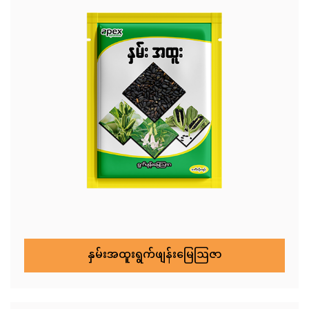
နှမ်းအထူးရွက်ဖျန်းမြေဩဇာ