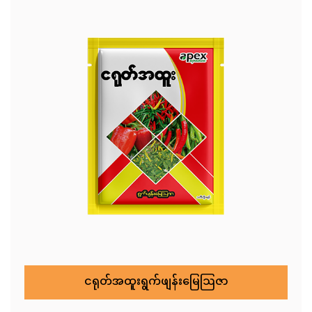
ငရုတ်အထူးရွက်ဖျန်းမြေဩဇာ