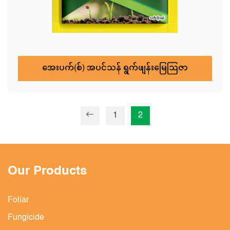
အေးပက်(စ်) အပင်သန် ရွက်ဖျန်းမြေဩဇာ
1
2
Our Products
Foliar
Fungicide