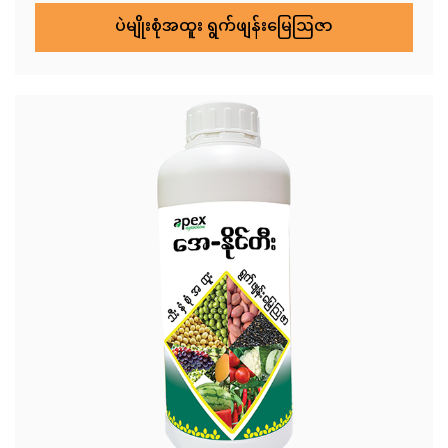
ပဲမျိုးစုံအထူး ရွက်ဖျန်းမြေဩဇာ