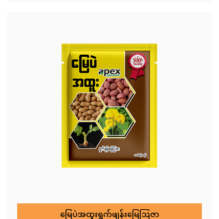
မြေပဲအထူးရွက်ဖျန်းမြေဩဇာ