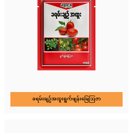
ခရမ်းချဥ်အထူးရွက်ဖျန်းမြေဩဇာ