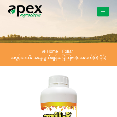
Home
|
Foliar
|
အပွင့်၊အသီး အထူးရွက်ဖျန်းမြေဩဇာ(အေးပက်(စ်)-ဝိုင်)