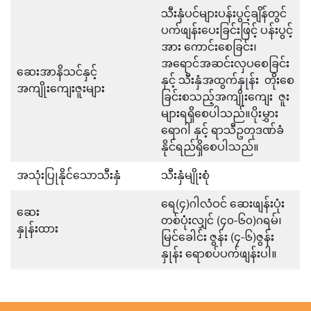
သီးနှံပင်များပန်းပွင့်ချိန်တွင်
ပက်ဖျန်းပေးခြင်းဖြင့် ပန်းပွင့်
အား ကောင်းစေခြင်း၊
အရောင်အဆင်းလှပစေခြင်း
ဆေးအာနိသင်နှင့်
နှင့် သီးနှံအထွက်နှုန်း တိုးစေ
အကျိုးကျေးဇူးများ
ခြင်းစသည့်အကျိုးကျေး ဇူး
များရရှိစေပါသည်။ပိုးမွှား
ရောဂါ နှင့် ရာသီဥတုဒဏ်ခံ
နိုင်ရည်ရှိစေပါသည်။
အသုံးပြုနိုင်သောသီးနှံ
သီးနှံမျိုးစုံ
ရေ(၄)ဂါလံဝင် ဆေးဖျန်းပုံး
ဆေး
တစ်ပုံးလျှင် (၄၀-၆၀)ဂရမ်၊
နှုန်းထား
မြင်ခေါင်း ဇွန်း (၄-၆)ဇွန်း
နှုန်း ရောစပ်ပက်ဖျန်းပါ။