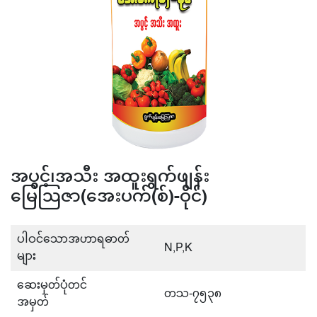
အပွင့်၊အသီး အထူးရွက်ဖျန်း
မြေဩဇာ(အေးပက်(စ်)-ဝိုင်)
ပါဝင်သောအဟာရဓာတ်
N,P,K
များ
ဆေးမှတ်ပုံတင်
တသ-၇၅၃၈
အမှတ်